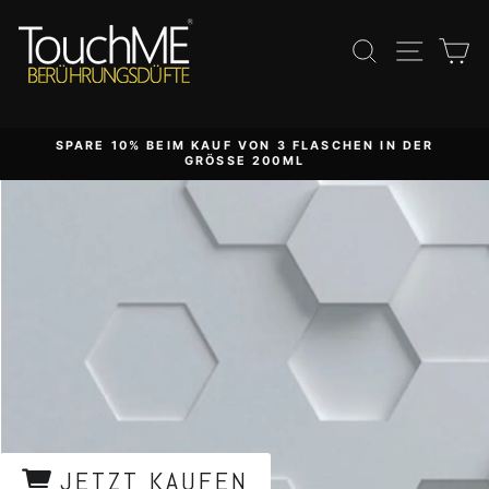
Direkt
touchmenano
zum
Suche
Seite
E
Inhalt
SPARE 10% BEIM KAUF VON 3 FLASCHEN IN DER
GRÖSSE 200ML
JETZT KAUFEN