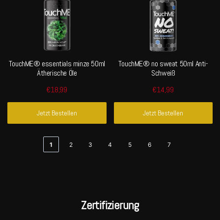
TouchME® essentials minze 50ml
TouchME® no sweat 50ml Anti-
Ätherische Öle
Schweiß
€18,99
€14,99
Jetzt Bestellen
Jetzt Bestellen
1
2
3
4
5
6
7
Zertifizierung