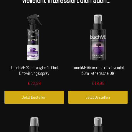
Vielleicht interessiert dich auch...
TouchME® detangler 200ml
TouchME® essentials lavendel
Entwirrungsspray
50ml Ätherische Öle
€22,99
€18,99
Jetzt Bestellen
Jetzt Bestellen