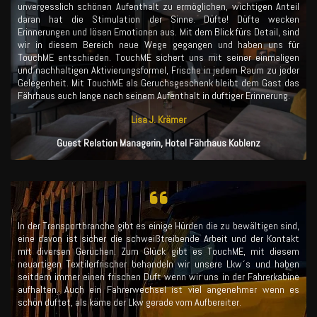
unvergesslich schönen Aufenthalt zu ermöglichen, wichtigen Anteil
daran hat die Stimulation der Sinne. Düfte! Düfte wecken
Erinnerungen und lösen Emotionen aus. Mit dem Blick fürs Detail, sind
wir in diesem Bereich neue Wege gegangen und haben uns für
TouchME entschieden. TouchME sichert uns mit seiner einmaligen
und nachhaltigen Aktivierungsformel, Frische in jedem Raum zu jeder
Gelegenheit. Mit TouchME als Geruchsgeschenk bleibt dem Gast das
Fährhaus auch lange nach seinem Aufenthalt in duftiger Erinnerung.
Lisa J. Krämer
Guest Relation Managerin, Hotel Fährhaus Koblenz
In der Transportbranche gibt es einige Hürden die zu bewältigen sind,
eine davon ist sicher die schweißtreibende Arbeit und der Kontakt
mit diversen Gerüchen. Zum Glück gibt es TouchME, mit diesem
neuartigen Textilerfrischer behandeln wir unsere Lkw´s und haben
seitdem immer einen frischen Duft wenn wir uns in der Fahrerkabine
aufhalten. Auch ein Fahrerwechsel ist viel angenehmer wenn es
schön duftet, als käme der Lkw gerade vom Aufbereiter.