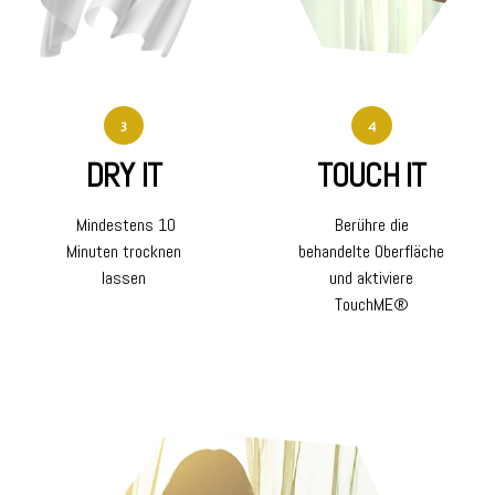
3
4
DRY IT
TOUCH IT
Mindestens 10
Berühre die
Minuten trocknen
behandelte Oberfläche
lassen
und aktiviere
TouchME®