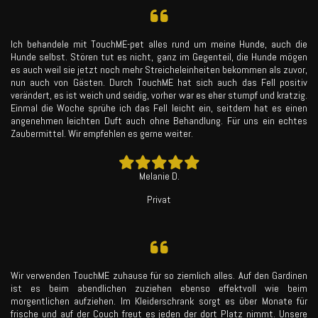
Ich behandele mit TouchME-pet alles rund um meine Hunde, auch die
Hunde selbst. Stören tut es nicht, ganz im Gegenteil, die Hunde mögen
es auch weil sie jetzt noch mehr Streicheleinheiten bekommen als zuvor,
nun auch von Gästen. Durch TouchME hat sich auch das Fell positiv
verändert, es ist weich und seidig, vorher war es eher stumpf und kratzig.
Einmal die Woche sprühe ich das Fell leicht ein, seitdem hat es einen
angenehmen leichten Duft auch ohne Behandlung. Für uns ein echtes
Zaubermittel. Wir empfehlen es gerne weiter.
Melanie D.
Privat
Wir verwenden TouchME zuhause für so ziemlich alles. Auf den Gardinen
ist es beim abendlichen zuziehen ebenso effektvoll wie beim
morgentlichen aufziehen. Im Kleiderschrank sorgt es über Monate für
frische und auf der Couch freut es jeden der dort Platz nimmt. Unsere