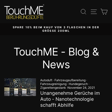
Direkt
zum
Suche
Seite
E
Inhalt
SPARE 10% BEIM KAUF VON 3 FLASCHEN IN DER
GRÖSSE 200ML
TouchME - Blog &
News
Autoduft
·
Fahrzeugaufbereitung
·
Fahrzeugreinigung
·
Hundegeruch
·
Zigarettengestank
·
November 24, 2021
Unangenehme Gerüche im
Auto - Nanotechnologie
schafft Abhilfe