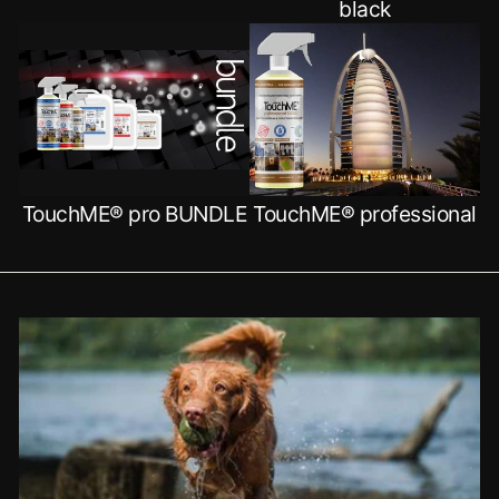
black
TouchME® pro BUNDLE
TouchME® professional