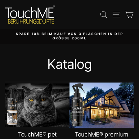
Direkt
zum
Suche
Seite
E
Inhalt
SPARE 10% BEIM KAUF VON 3 FLASCHEN IN DER
GRÖSSE 200ML
Katalog
TouchME® pet
TouchME® premium