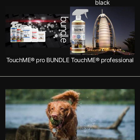
black
TouchME® pro BUNDLE
TouchME® professional