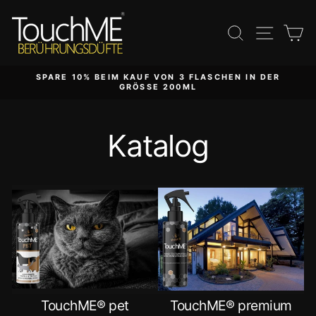
Direkt
zum
Suche
Seite
E
Inhalt
SPARE 10% BEIM KAUF VON 3 FLASCHEN IN DER
GRÖSSE 200ML
Katalog
TouchME® pet
TouchME® premium