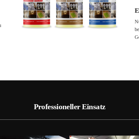
E
Nu
u
be
G
Professioneller Einsatz