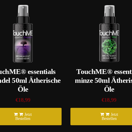
uchME® essentials
TouchME® essenti
ndel 50ml Ätherische
minze 50ml Ätheri
Öle
Öle
€18,99
€18,99
Jetzt
Jetzt
Bestellen
Bestellen