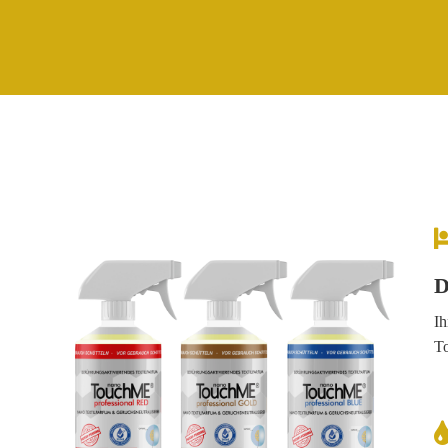
D
Ih
T