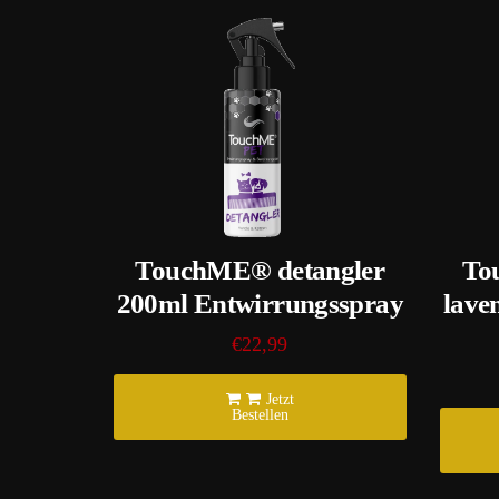
TouchME® detangler
To
200ml Entwirrungsspray
lave
€22,99
Jetzt
Bestellen