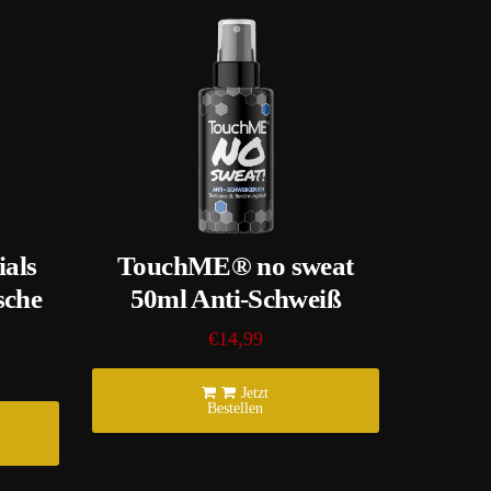
als
TouchME® no sweat
sche
50ml Anti-Schweiß
€14,99
Jetzt
Bestellen